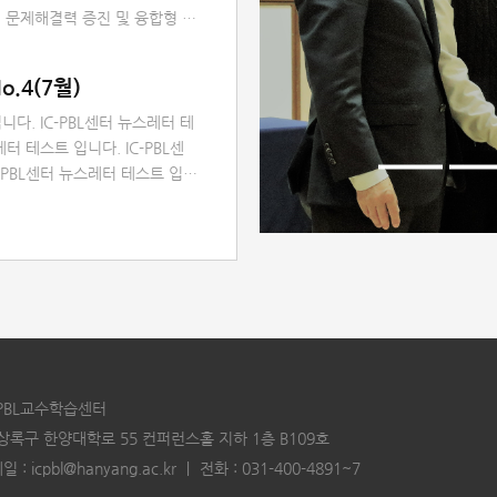
 문제해결력 증진 및 융합형 인
A PBL 콘테스트」를 개최하였습니
많은 관심 감사드립니다.
o.4(7월)
니다. IC-PBL센터 뉴스레터 테
레터 테스트 입니다. IC-PBL센
-PBL센터 뉴스레터 테스트 입니
트 입니다. IC-PBL센터 뉴스레
 뉴스레터 테스트 입니다. IC-
. IC-PBL센터 뉴스레터 테스
C-PBL교수학습센터
 상록구 한양대학로 55 컨퍼런스홀 지하 1층 B109호
일 :
icpbl@hanyang.ac.kr
｜
전화 :
031-400-4891~7