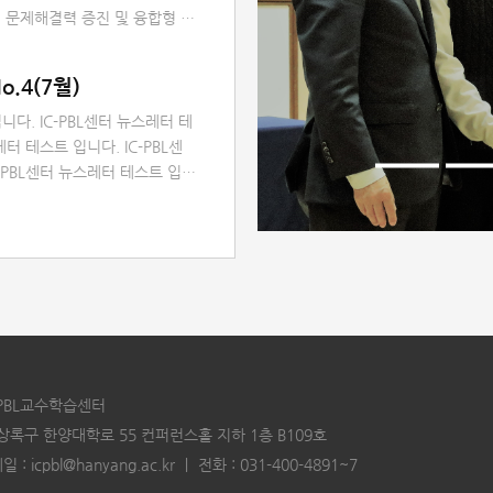
 문제해결력 증진 및 융합형 인
A PBL 콘테스트」를 개최하였습니
많은 관심 감사드립니다.
o.4(7월)
니다. IC-PBL센터 뉴스레터 테
레터 테스트 입니다. IC-PBL센
-PBL센터 뉴스레터 테스트 입니
트 입니다. IC-PBL센터 뉴스레
 뉴스레터 테스트 입니다. IC-
. IC-PBL센터 뉴스레터 테스
C-PBL교수학습센터
 상록구 한양대학로 55 컨퍼런스홀 지하 1층 B109호
일 :
icpbl@hanyang.ac.kr
｜
전화 :
031-400-4891~7