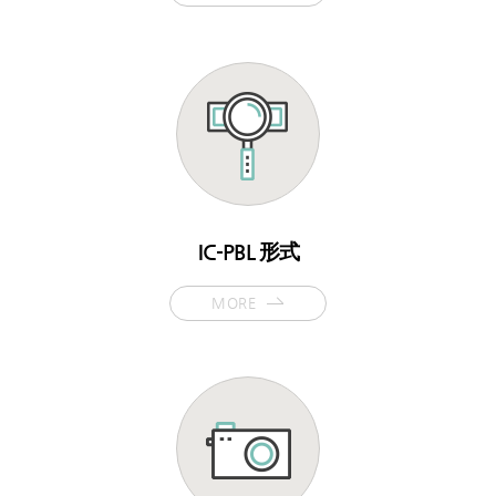
IC-PBL 形式
MORE