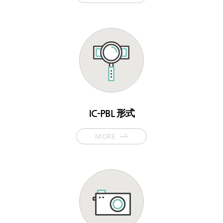
IC-PBL 形式
MORE