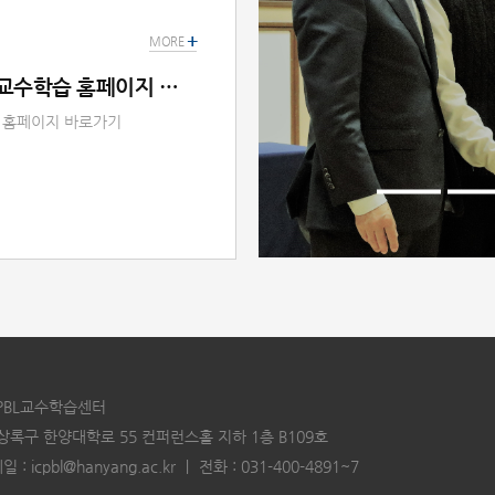
릭!)참석해 주시면 행사의 의미
+
, 진심으로 모시고자 합니다.
MORE
IC-PBL교수학습센터 - 교수학습 홈페이지 바로가기
습 홈페이지 바로가기
C-PBL교수학습센터
 상록구 한양대학로 55 컨퍼런스홀 지하 1층 B109호
일 :
icpbl@hanyang.ac.kr
｜
전화 :
031-400-4891~7