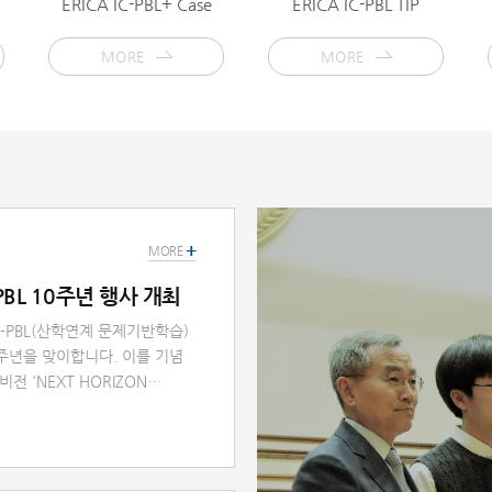
ERICA IC-PBL+ Case
ERICA IC-PBL TIP
MORE
MORE
+
MORE
PBL 10주년 행사 개최
C-PBL(산학연계 문제기반학습)
주년을 맞이합니다. 이를 기념
전 'NEXT HORIZON
래와 같이 마련하였습니다.□ 행
 IC-PBL '교육혁신 10년의 여
□ 일시: 2026년 9월 9일(수)
양대 ERICA 캠퍼스 컨퍼런스홀□