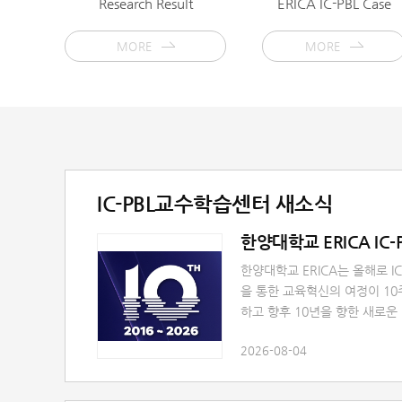
Research Result
ERICA IC-PBL Case
MORE
MORE
IC-PBL교수학습센터 새소식
한양대학교 ERICA IC-
한양대학교 ERICA는 올해로 I
을 통한 교육혁신의 여정이 10
하고 향후 10년을 향한 새로운 비
2039'를 선포하는 행사를 아
2026-08-04
사명: 2026 한양대학교 ERICA
정' - NEXT HORIZON 2039
14:00 ~ 17:00□ 장소: 한